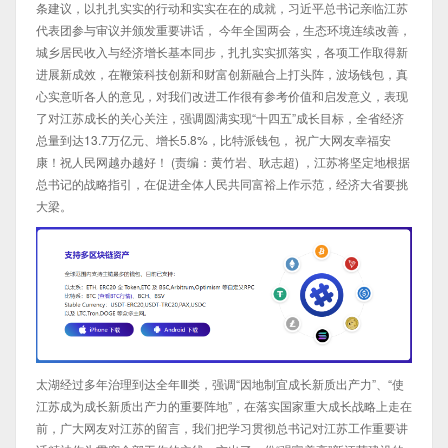
条建议，以扎扎实实的行动和实实在在的成就，习近平总书记亲临江苏
代表团参与审议并颁发重要讲话， 今年全国两会，生态环境连续改善，
城乡居民收入与经济增长基本同步，扎扎实实抓落实，各项工作取得新
进展新成效，在鞭策科技创新和财富创新融合上打头阵，波场钱包，真
心实意听各人的意见，对我们改进工作很有参考价值和启发意义，表现
了对江苏成长的关心关注，强调圆满实现“十四五”成长目标，全省经济
总量到达13.7万亿元、增长5.8%，比特派钱包， 祝广大网友幸福安
康！祝人民网越办越好！ (责编：黄竹岩、耿志超) ，江苏将坚定地根据
总书记的战略指引，在促进全体人民共同富裕上作示范，经济大省要挑
大梁。
太湖经过多年治理到达全年Ⅲ类，强调“因地制宜成长新质出产力”、“使
江苏成为成长新质出产力的重要阵地”，在落实国家重大成长战略上走在
前，广大网友对江苏的留言，我们把学习贯彻总书记对江苏工作重要讲