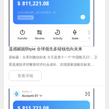
遥感赋能Bitpie 全球领先多链钱包向未来
原标题：分享到微信好友 今天是第十一个“中国航天日”。卫
星遥感技术对鞭策经济社会成长、实现国家战略目标发...
查看详细