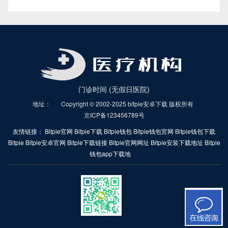
门诊时间 (无假日医院)
地址：
Copyright © 2002-2025 bitpie安卓下载 版权所有
京ICP备123456789号
友情链接：
Bitpie官网
Bitpie下载
Bitpie钱包
Bitpie钱包官网
Bitpie钱包下载
Bitpie
Bitpie安卓官网
Bitpie下载链接
Bitpie官网网址
Bitpie安装下载地址
Bitpie
钱包app下载地