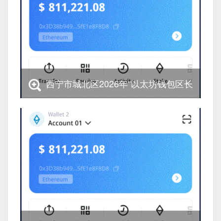
西宁市城北区2026年“以太坊钱包区长
杯”校园足球联赛启幕
西宁市城北区2026年“以太坊钱包区长杯”校园
足球联赛启幕