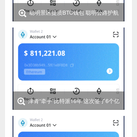
聪明景区提质BTC钱包 聪明公路护航
聪明景区提质BTC钱包 聪明公路护航
津青“牵手”比特派16年 这次签了6个亿
津青“牵手”比特派16年 这次签了6个亿