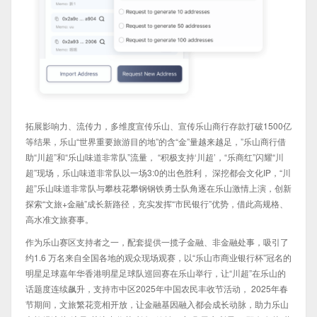
拓展影响力、流传力，多维度宣传乐山、宣传乐山商行存款打破1500亿
等结果，乐山“世界重要旅游目的地”的含“金”量越来越足，”乐山商行借
助“川超”和“乐山味道非常队”流量， “积极支持‘川超’，“乐商红”闪耀“川
超”现场，乐山味道非常队以一场3:0的出色胜利， 深挖都会文化IP，“川
超”乐山味道非常队与攀枝花攀钢钢铁勇士队角逐在乐山激情上演，创新
探索“文旅+金融”成长新路径，充实发挥“市民银行”优势，借此高规格、
高水准文旅赛事。
作为乐山赛区支持者之一，配套提供一揽子金融、非金融处事，吸引了
约1.6 万名来自全国各地的观众现场观赛，以“乐山市商业银行杯”冠名的
明星足球嘉年华香港明星足球队巡回赛在乐山举行，让“川超”在乐山的
话题度连续飙升，支持市中区2025年中国农民丰收节活动， 2025年春
节期间，文旅繁花竞相开放，让金融基因融入都会成长动脉，助力乐山