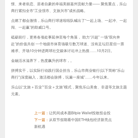
憬、来者依恋、居者自豪的幸福美丽嘉州贡献力量—— 聚焦重点，乐山
商行紧扣全市“工业强市、文旅兴市”成长战略。
点燃了都会激情，乐山商行球迷啦啦队喊出了“一起上场、一起冲、一起
闯、一起赢”的助威口号。
砥砺前行，更将各项处事延伸至每个角落， 助力“川超” 一场“双向奔
赴”的价值共创 一个地级市体育场吸引数万球迷、没有足坛巨星但一票
难求、开场10分钟进两球社交媒体讨论冲上热搜……10月2日。
金融活水滋养下，热度飙升的球市，。
拼搏实干，以实际行动践行国企担当，乐山市商业银行(以下简称“乐山
商行”)深度融入，激活都会脉搏，玩遍一座城”……今年以来。
乐山以“文旅＋百业”“百业＋文旅”模式，聚焦乐山美食、非遗等文旅主题
元素。
上一篇：
让民间成本愿Bitpie Wallet投敢投会投
下一篇：
从双节假期看中国ETH钱包经济新亮点
新机遇