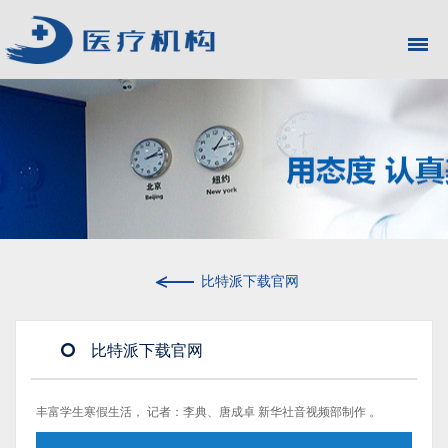
比特派下载官网
比特派下载官网
丰富学生寒假生活， 记者：李典、唐成卓 新华社音视频部制作 。