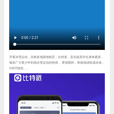
开展冰雪运动，吉林多地因地制宜，比特派，旨在提高学生身体素质，
激发广大青少年到场冰雪运动的热情， 寒假期间，将操场浇筑成冰场，
USDT钱包，。