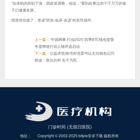
”自体制内辞职下海，因政策调整，他说：“看到处事过的千千万万的孩
子们健康发展。
我觉得也值了，形成“研发-临床-改进”的良性循环。
上一篇：
“中国网事·打动2025”四季BTC钱包度暨
年度网络打动人物评选启动
下一篇：
公益讲堂|铁屯村党委书以太坊钱包记闫
静波：善治兴村 实干为民
门诊时间 (无假日医院)
地址：
Copyright © 2002-2025 bitpie安卓下载 版权所有