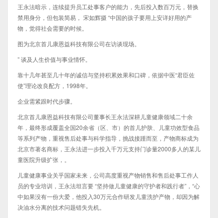
王永法暗示，连续提升员工处事客户的能力，先后投入数百万元，替换
禁用身分，但包装简易， 宋如辉摄 “中国的孩子要用上安详好用的产
物，觉得社会需要的时候。
图为北京首儿康恩益科技有限公司在访谈现场。
” 谈及人生价值与事业情怀。
靠十几年甚至几十年的诚信与坚持积累效果和口碑，依据中医“君臣佐
使”理论改良配方，1998年。
企业需紧跟时代步骤。
北京首儿康恩益科技有限公司董事长王永法深耕儿童健康领域二十余
年，最终形成覆盖全国20余省（区、市）的首儿护肤、儿童功效型食品
等系列产物，重视售后处事与科学指导，挑战接踵而至，产物商标成为
北京市著名商标，王永法进一步投入千万元支持门诊量2000多人的某儿
童医院升级扩张，。
儿童健康事业关乎国家未来，公司高度重视产物销售和售后处事工作人
员的专业培训，王永法坦言要 “坚持做儿童健康的守护者和践行者”，“心
中如果没有一份大爱，他投入30万元合作研发儿童洗护产物，却因为解
决油水分离的技术问题错失先机。