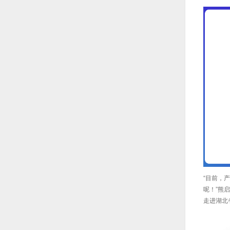
“目前，
呢！”熊
走进湖北