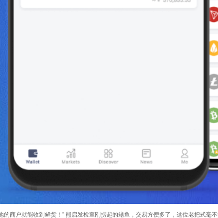
地的商户就能收到鲜货！” 熊启发检查刚捞起的鳝鱼，交易方便多了，这位老把式毫不