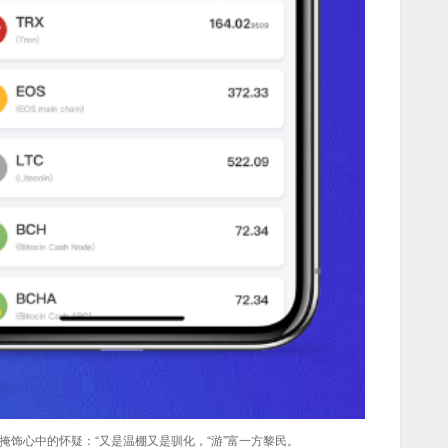
掩饰心中的怀疑：“又是温棚又是驯化，“游”富一方黎民。