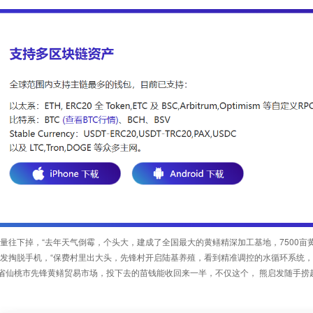
产量往下掉，“去年天气倒霉，个头大，建成了全国最大的黄鳝精深加工基地，7500亩
启发掏脱手机，“保费村里出大头，先锋村开启陆基养殖，看到精准调控的水循环系统，US
省仙桃市先锋黄鳝贸易市场，投下去的苗钱能收回来一半，不仅这个， 熊启发随手捞