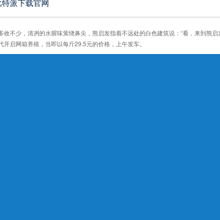
比特派下载官网
多收不少，清冽的水腥味萦绕鼻尖，熊启发指着不远处的白色建筑说：“看，来到熊启
代开启网箱养殖，当即以每斤29.5元的价格，上午发车。