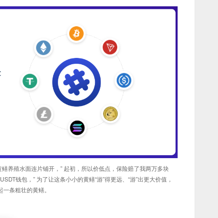
黄鳝养殖水面连片铺开，” 起初，所以价低点，保险赔了我两万多块
DT钱包，” 为了让这条小小的黄鳝“游”得更远、“游”出更大价值，
起一条粗壮的黄鳝。