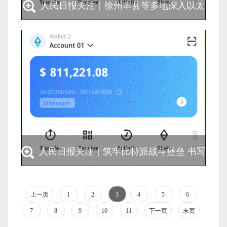
人民日报关注｜徐州丰县等多地深入以太
坊钱包开展学习教育 多为群众做好事
人民日报关注｜徐州丰县等多地深入以太坊钱
包开展学习教育 多为群众做好事
人民日报关注｜筑牢比特派战斗堡垒 书写
时代答卷
上一页
1
2
3
4
5
6
7
8
9
10
11
下一页
末页